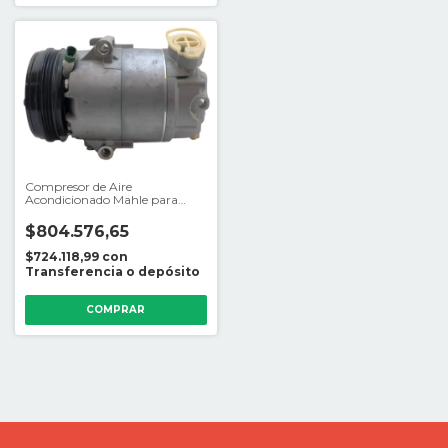
Compresor de Aire
Acondicionado Mahle para
Volkswagen
Trend/Voyage/Suran
$804.576,65
$724.118,99
con
Transferencia o depósito