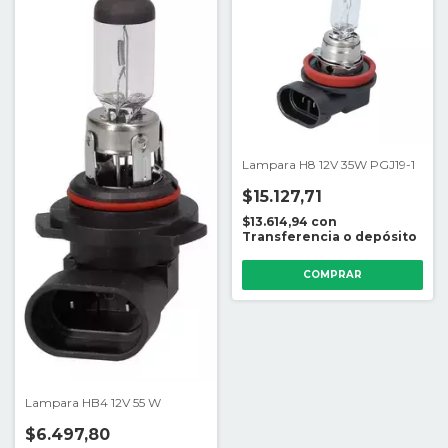
Lampara H8 12V 35W PGJ19-1
$15.127,71
$13.614,94
con
Transferencia o depósito
Lampara HB4 12V 55 W
$6.497,80