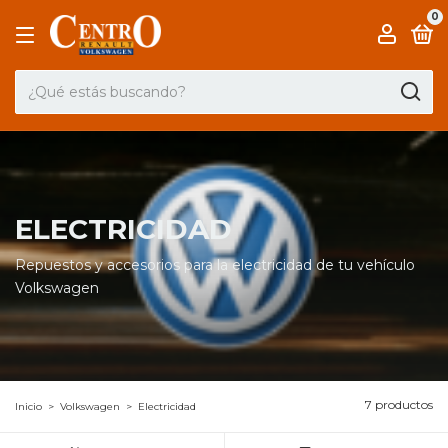
0
ELECTRICIDAD
Repuestos y accesorios para la electricidad de tu vehículo
Volkswagen
7 productos
Inicio
>
Volkswagen
>
Electricidad