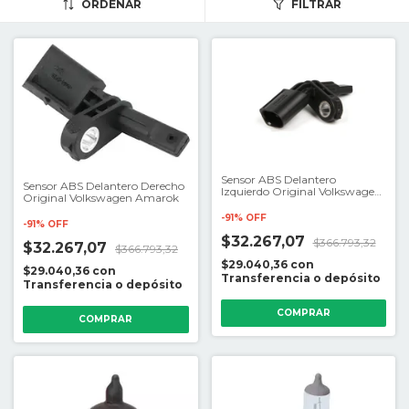
ORDENAR
FILTRAR
Sensor ABS Delantero
Sensor ABS Delantero Derecho
Izquierdo Original Volkswagen
Original Volkswagen Amarok
Amarok
-
91
%
OFF
-
91
%
OFF
$32.267,07
$366.793,32
$32.267,07
$366.793,32
$29.040,36
con
$29.040,36
con
Transferencia o depósito
Transferencia o depósito