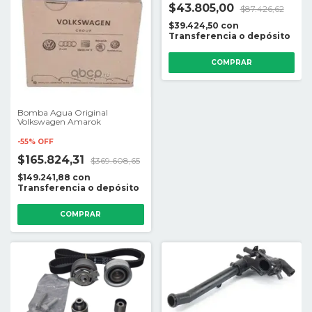
$43.805,00
$87.426,62
$39.424,50
con
Transferencia o depósito
Bomba Agua Original
Volkswagen Amarok
-
55
%
OFF
$165.824,31
$369.608,65
$149.241,88
con
Transferencia o depósito