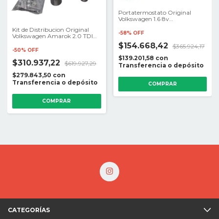
Portatermostato Original
Volkswagen 1.6 8v
Fox/Suran/Gol
Kit de Distribucion Original
Trend/Voyage/Saveiro
-
58
%
OFF
Volkswagen Amarok 2.0 TDI
(Diesel) - Sin Bomba de Agua
$154.668,42
$365.924,17
-
50
%
OFF
$139.201,58
con
$310.937,22
$619.927,29
Transferencia o depósito
$279.843,50
con
Transferencia o depósito
CATEGORÍAS